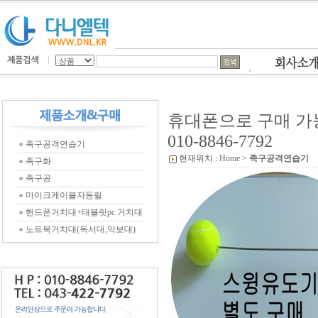
휴대폰으로 구매 
010-8846-7792
●
족구공격연습기
현재위치 :
Home
>
족구공격연습기
●
족구화
●
족구공
●
마이크케이블자동릴
●
핸드폰거치대+태블릿pc 거치대
●
노트북거치대(독서대,악보대)